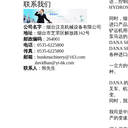
达，控制
联系我们
HYDR
同时，烟
进口产品
公司名字
：烟台汉克机械设备有限公司
铲运机用
地址
：烟台市芝罘区解放路162号
泵马达的
邮政编码
：264001
DANA
电话
：0535-6225800
DANA 
传真
：0535-6225800
各种进口的
邮箱
：
hunkmachinery@163.com
davidhan@yt-hk.com
一立方的
联系人
：韩先生
种。
DANA
叉车、机
变。
同时，我
我司是中
产的变速箱全