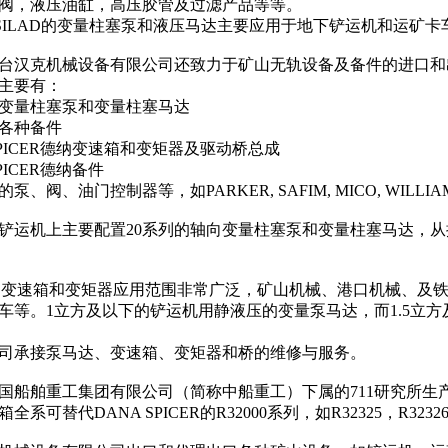
阀，液压油缸，高压胶管及过滤产品等等。
OSILAD的变量柱塞泵和液压马达主要应用于地下铲运机和运矿
台汉克机械设备有限公司还致力于矿山无轨设备及备件的进口和
主要有：
变量柱塞泵和变量柱塞马达
各种备件
 SPICER德纳变速箱和变矩器及驱动桥总成
SPICER德纳备件
泵、阀、油门控制器等，如PARKER, SAFIM, MICO, WILLIA
铲运机上主要配置20系列的轴向变量柱塞泵和变量柱塞马达，从
 的变速箱和变矩器应用范围非常广泛，矿山机械、港口机械、及
车等。1立方及以下的铲运机用静液压的变量泵马达，而1.5立
司承接泵马达、变速箱、变矩器和桥的维修与服务。
国船舶重工集团有限公司（简称中船重工）下属的711研究所生
系可替代DANA SPICER的R32000系列，如R32325，R32326，R