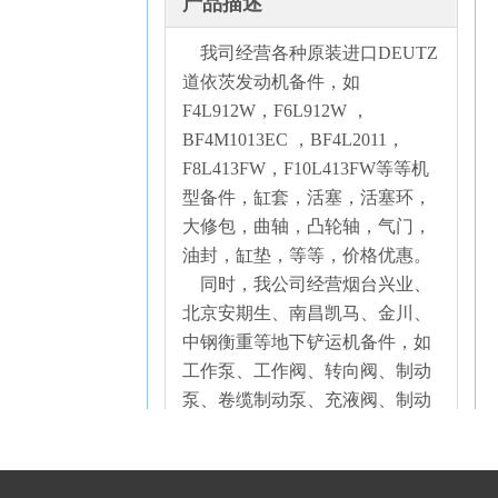
产品描述
我司经营各种原装进口DEUTZ
道依茨发动机备件，如
F4L912W，F6L912W ，
BF4M1013EC ，BF4L2011，
F8L413FW，F10L413FW等等机
型备件，缸套，活塞，活塞环，
大修包，曲轴，凸轮轴，气门，
油封，缸垫，等等，价格优惠。
同时，我公司经营烟台兴业、
北京安期生、南昌凯马、金川、
中钢衡重等地下铲运机备件，如
工作泵、工作阀、转向阀、制动
泵、卷缆制动泵、充液阀、制动
阀、举升油缸修理包、翻斗油缸
修理包、转向油缸修理包、变速
箱变矩器备件等等。