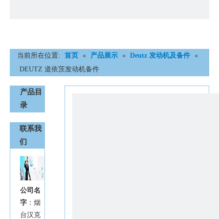
当前所在位置:
首页
»
产品展示
»
Deutz 发动机及备件
»
DEUTZ 道依茨发动机备件
产品目
录
联系我
们
公司名
字
：烟
台汉克