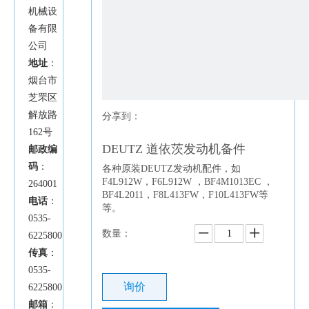
机械设
备有限
公司
地址
：
烟台市
芝罘区
解放路
分享到：
162号
DEUTZ 道依茨发动机备件
邮政编
码
：
各种原装DEUTZ发动机配件，如
F4L912W，F6L912W ，BF4M1013EC ，
264001
BF4L2011，F8L413FW，F10L413FW等
电话
：
等。
0535-
数量：
6225800
传真
：
0535-
询价
6225800
邮箱
：