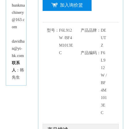
加入询价篮
hunkma
chinery
@163.c
om
型号：
F6L912
产品品牌：
DE
W /BF4
UT
davidha
M1013E
Z
n@yt-
C
产品编码：
F6
hk.com
L9
联系
12
人
：韩
W /
先生
BF
4M
101
3E
C