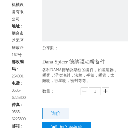
机械设
备有限
公司
地址
：
烟台市
芝罘区
解放路
分享到：
162号
Dana Spicer 德纳驱动桥备件
邮政编
码
：
各种DANA德纳驱动桥的备件，如差速器，
桥壳，浮动油封，法兰，半轴，桥管，太
264001
阳轮，行星轮，密封等等。
电话
：
0535-
数量：
6225800
传真
：
0535-
询价
6225800
邮箱
：
加入询价篮