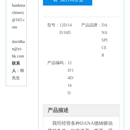
hunkma
chinery
@163.c
型号：
12D/14
产品品牌：
DA
om
D/16D
NA
SPI
davidha
CE
n@yt-
R
hk.com
产品编码：
12
联系
D/1
人
：韩
先生
4D/
16
D
产品描述
我司经营各种DANA德纳驱动