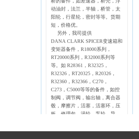
桥的备件，如差速器，桥壳，浮
动油封，法兰，半轴，桥管，太
阳轮，行星轮，密封等等。货期
短，价格优。
另外，我司提供
DANA CLARK SPICER变速箱和
变矩器备件，R18000系列，
RT20000系列，R32000系列等
等。如 R28361，R32325，
R32326，RT20325，R20326，
R32360，R32366，C270，
C273，C5000等等的备件，如控
制阀，调节阀，输出轴，离合器
毂，摩擦片，活塞，活塞环，压
板，修理包，涡轮，泵轮，导
轮，支撑组件，调压阀，补油
泵，柔性盘，油封，呼吸器等
等。