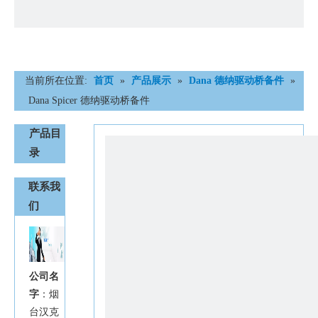
当前所在位置:
首页
»
产品展示
»
Dana 德纳驱动桥备件
»
Dana Spicer 德纳驱动桥备件
产品目
录
联系我
们
公司名
字
：烟
台汉克