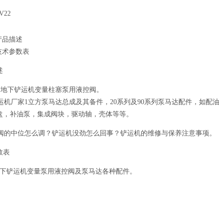
V22
产品描述
技术参数表
述
地下铲运机变量柱塞泵用液控阀。
机厂家1立方泵马达总成及其备件，20系列及90系列泵马达配件，如配
盘，补油泵，集成阀块，驱动轴，壳体等等。
的中位怎么调？铲运机没劲怎么回事？铲运机的维修与保养注意事项。
数表
地下铲运机变量泵用液控阀及泵马达各种配件。
品