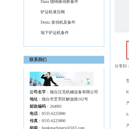
Dana 德纳驱动桥备件
铲运机液压阀
Deutz 发动机及备件
地下铲运机备件
联系我们
分享到
公司名字
：烟台汉克机械设备有限公司
K
地址
：烟台市芝罘区解放路162号
邮政编码
：264001
电话
：0535-6225800
S
传真
：0535-6225800
邮箱
：
hunkmachinery@163.com