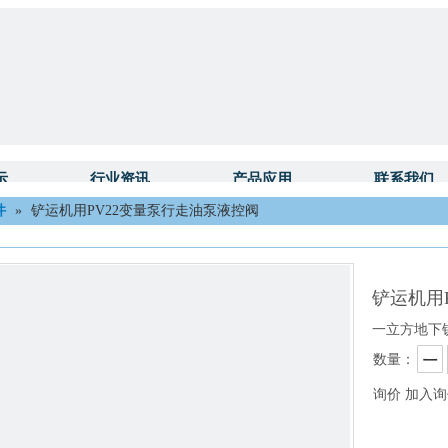
示
行业资讯
产品应用
联系我们
件
»
铲运机用PV22变量泵行走油泵液控阀
铲运机用
一立方地下
数量：
询价
加入询