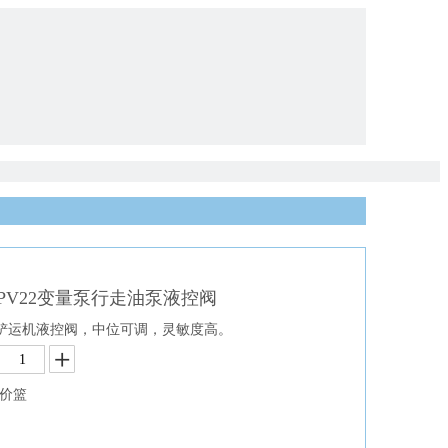
PV22变量泵行走油泵液控阀
铲运机液控阀，中位可调，灵敏度高。
价篮