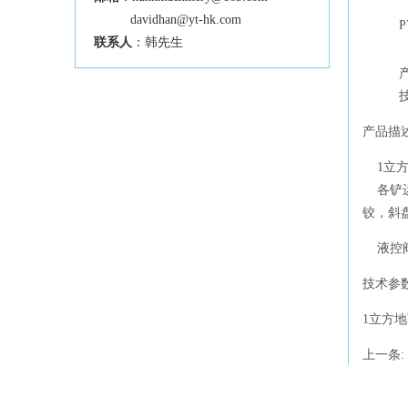
davidhan@yt-hk.com
P
联系人
：韩先生
产品描
1立方
各铲运
铰，斜
液控阀
技术参
1立方
上一条:
相关产