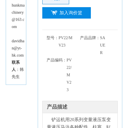
hunkma
chinery
加入询价篮
@163.c
om
型号：
PV22/M
产品品牌：
SA
davidha
V23
UE
n@yt-
R
hk.com
产品编码：
PV
联系
22/
人
：韩
M
先生
V2
3
产品描述
铲运机用20系列变量液压泵变
量液压马达各种配件，柱塞，缸