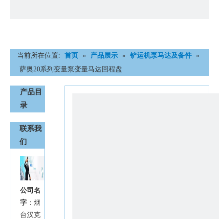
当前所在位置:
首页
»
产品展示
»
铲运机泵马达及备件
»
萨奥20系列变量泵变量马达回程盘
产品目
录
联系我
们
公司名
字
：烟
台汉克