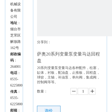
机械设
备有限
公司
地址
：
烟台市
芝罘区
解放路
分享到：
162号
萨奥20系列变量泵变量马达回程
邮政编
盘
码
：
264001
20系列变量泵变量马达各种配件，柱塞，
缸体，衬板，配油盘，止推板，回程盘，
电话
：
球铰，主轴，补油泵，单向阀，集成阀，
0535-
控制阀等等。
6225800
数量：
传真
：
0535-
6225800
邮箱
：
询价